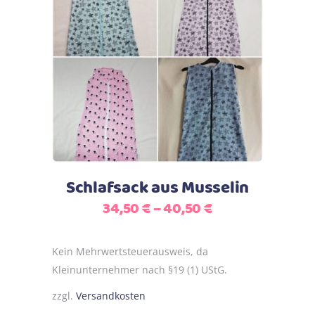
Dieses
Ausführung wählen
Produkt
weist
mehrere
Varianten
auf.
Die
Optionen
Schlafsack aus Musselin
können
34,50
€
–
40,50
€
auf
der
Produktseite
Kein Mehrwertsteuerausweis, da
gewählt
Kleinunternehmer nach §19 (1) UStG.
werden
zzgl.
Versandkosten