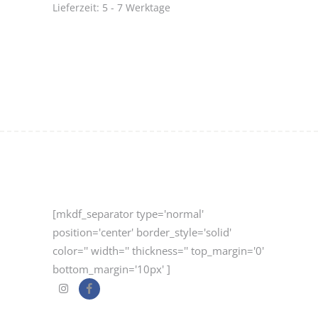
Lieferzeit:
5 - 7 Werktage
[mkdf_separator type='normal'
position='center' border_style='solid'
color='' width='' thickness='' top_margin='0'
bottom_margin='10px' ]